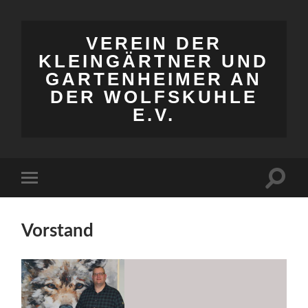
VEREIN DER
KLEINGÄRTNER UND
GARTENHEIMER AN
DER WOLFSKUHLE
E.V.
Suchfe
Mobile-
ein-/a
Menü
ein-/ausblenden
Vorstand